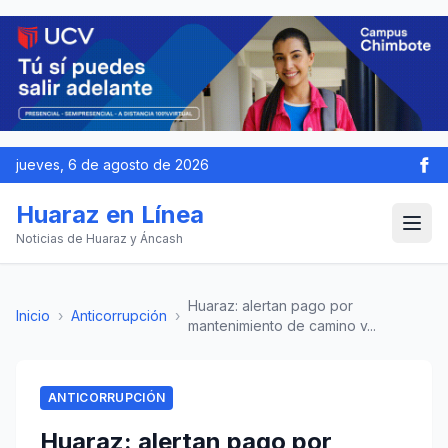
jueves, 6 de agosto de 2026
Huaraz en Línea
Noticias de Huaraz y Áncash
Huaraz: alertan pago por
Inicio
›
Anticorrupción
›
mantenimiento de camino v...
ANTICORRUPCIÓN
Huaraz: alertan pago por