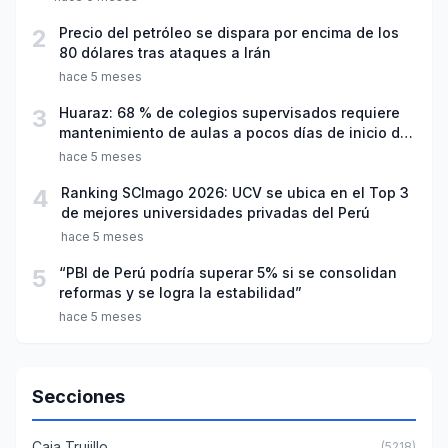
2
Precio del petróleo se dispara por encima de los
80 dólares tras ataques a Irán
hace 5 meses
3
Huaraz: 68 % de colegios supervisados requiere
mantenimiento de aulas a pocos días de inicio del
año escolar 2026
hace 5 meses
4
Ranking SCImago 2026: UCV se ubica en el Top 3
de mejores universidades privadas del Perú
hace 5 meses
5
“PBI de Perú podría superar 5% si se consolidan
reformas y se logra la estabilidad”
hace 5 meses
Secciones
Caja Trujillo
(5218)