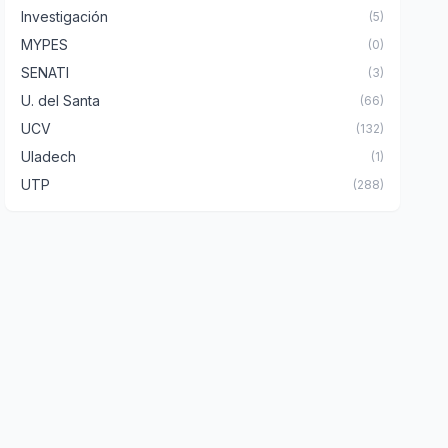
Investigación
(5)
MYPES
(0)
SENATI
(3)
U. del Santa
(66)
UCV
(132)
Uladech
(1)
UTP
(288)