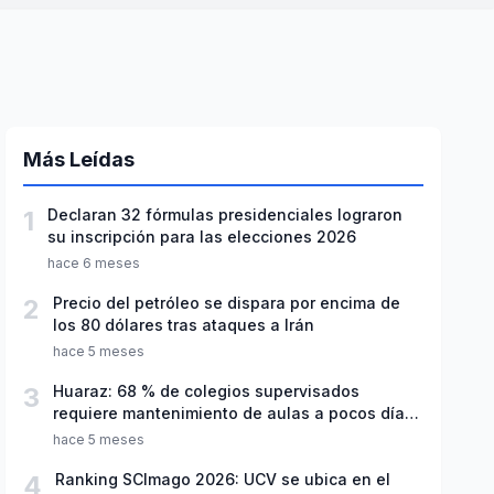
Más Leídas
1
Declaran 32 fórmulas presidenciales lograron
su inscripción para las elecciones 2026
hace 6 meses
2
Precio del petróleo se dispara por encima de
los 80 dólares tras ataques a Irán
hace 5 meses
3
Huaraz: 68 % de colegios supervisados
requiere mantenimiento de aulas a pocos días
de inicio del año escolar 2026
hace 5 meses
4
Ranking SCImago 2026: UCV se ubica en el