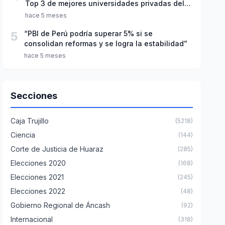
Top 3 de mejores universidades privadas del
Perú
hace 5 meses
5
“PBI de Perú podría superar 5% si se
consolidan reformas y se logra la estabilidad”
hace 5 meses
Secciones
Caja Trujillo
(5218)
Ciencia
(144)
Corte de Justicia de Huaraz
(285)
Elecciones 2020
(168)
Elecciones 2021
(245)
Elecciones 2022
(48)
Gobierno Regional de Áncash
(92)
Internacional
(318)