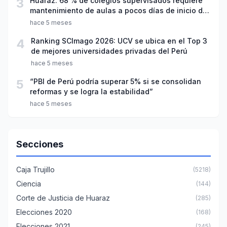
3
Huaraz: 68 % de colegios supervisados requiere
mantenimiento de aulas a pocos días de inicio del
año escolar 2026
hace 5 meses
4
Ranking SCImago 2026: UCV se ubica en el Top 3
de mejores universidades privadas del Perú
hace 5 meses
5
“PBI de Perú podría superar 5% si se consolidan
reformas y se logra la estabilidad”
hace 5 meses
Secciones
Caja Trujillo
(5218)
Ciencia
(144)
Corte de Justicia de Huaraz
(285)
Elecciones 2020
(168)
Elecciones 2021
(245)