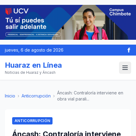
jueves, 6 de agosto de 2026
Huaraz en Línea
Noticias de Huaraz y Áncash
Áncash: Contraloría interviene en
Inicio
›
Anticorrupción
›
obra vial parali...
ANTICORRUPCIÓN
Áncash: Contraloría interviene