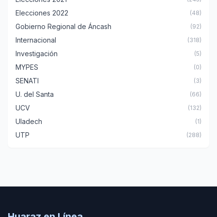
Elecciones 2022
(48)
Gobierno Regional de Áncash
(92)
Internacional
(318)
Investigación
(5)
MYPES
(0)
SENATI
(3)
U. del Santa
(66)
UCV
(132)
Uladech
(1)
UTP
(288)
Huaraz en Línea