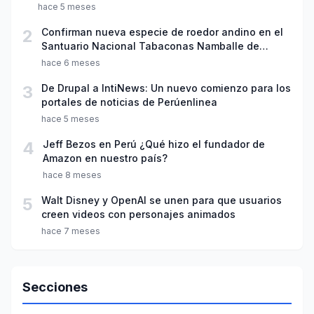
Ciencia"
hace 5 meses
2
Confirman nueva especie de roedor andino en el
Santuario Nacional Tabaconas Namballe de
Cajamarca
hace 6 meses
3
De Drupal a IntiNews: Un nuevo comienzo para los
portales de noticias de Perúenlinea
hace 5 meses
4
Jeff Bezos en Perú ¿Qué hizo el fundador de
Amazon en nuestro país?
hace 8 meses
5
Walt Disney y OpenAI se unen para que usuarios
creen videos con personajes animados
hace 7 meses
Secciones