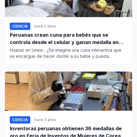
CIENCIA
hace 2 años
Peruanas crean cuna para bebés que se
controla desde el celular y ganan medalla en
Corea
Huaraz en Línea.- ¿Se imagina una cuna interactiva que
se encargue de hacer dormir a su bebe y pueda
controlarlo...
CIENCIA
hace 3 años
Inventoras peruanas obtienen 36 medallas de
oro en Feria de Inventos de Mujeres de Corea