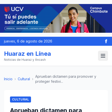
jueves, 6 de agosto de 2026
Huaraz en Línea
Noticias de Huaraz y Áncash
Aprueban dictamen para promover y
Inicio
›
Cultural
›
proteger festivi...
CULTURAL
Aprueban dictamen para