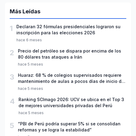
Más Leídas
1
Declaran 32 fórmulas presidenciales lograron su
inscripción para las elecciones 2026
hace 6 meses
2
Precio del petróleo se dispara por encima de los
80 dólares tras ataques a Irán
hace 5 meses
3
Huaraz: 68 % de colegios supervisados requiere
mantenimiento de aulas a pocos días de inicio del
año escolar 2026
hace 5 meses
4
Ranking SCImago 2026: UCV se ubica en el Top 3
de mejores universidades privadas del Perú
hace 5 meses
5
“PBI de Perú podría superar 5% si se consolidan
reformas y se logra la estabilidad”