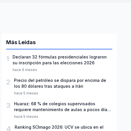
Más Leídas
1
Declaran 32 fórmulas presidenciales lograron
su inscripción para las elecciones 2026
hace 6 meses
2
Precio del petróleo se dispara por encima de
los 80 dólares tras ataques a Irán
hace 5 meses
3
Huaraz: 68 % de colegios supervisados
requiere mantenimiento de aulas a pocos días
de inicio del año escolar 2026
hace 5 meses
4
Ranking SCImago 2026: UCV se ubica en el