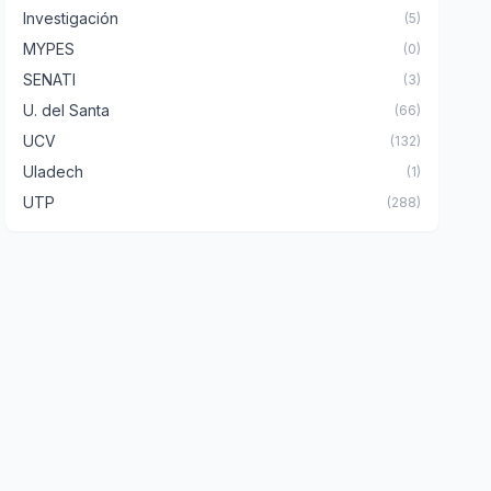
Investigación
(5)
MYPES
(0)
SENATI
(3)
U. del Santa
(66)
UCV
(132)
Uladech
(1)
UTP
(288)