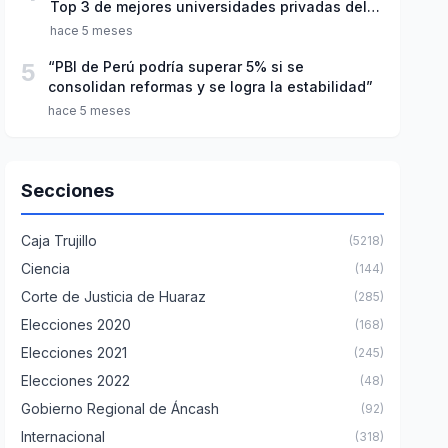
Top 3 de mejores universidades privadas del
Perú
hace 5 meses
5
“PBI de Perú podría superar 5% si se
consolidan reformas y se logra la estabilidad”
hace 5 meses
Secciones
Caja Trujillo
(5218)
Ciencia
(144)
Corte de Justicia de Huaraz
(285)
Elecciones 2020
(168)
Elecciones 2021
(245)
Elecciones 2022
(48)
Gobierno Regional de Áncash
(92)
Internacional
(318)