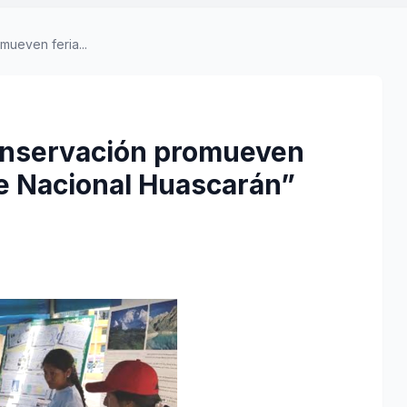
ueven feria...
onservación promueven
e Nacional Huascarán”