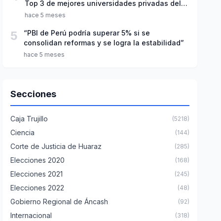
Top 3 de mejores universidades privadas del
Perú
hace 5 meses
5
“PBI de Perú podría superar 5% si se
consolidan reformas y se logra la estabilidad”
hace 5 meses
Secciones
Caja Trujillo
(5218)
Ciencia
(144)
Corte de Justicia de Huaraz
(285)
Elecciones 2020
(168)
Elecciones 2021
(245)
Elecciones 2022
(48)
Gobierno Regional de Áncash
(92)
Internacional
(318)