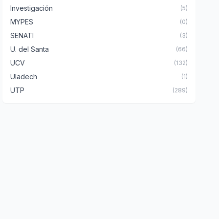
Investigación
(5)
MYPES
(0)
SENATI
(3)
U. del Santa
(66)
UCV
(132)
Uladech
(1)
UTP
(289)