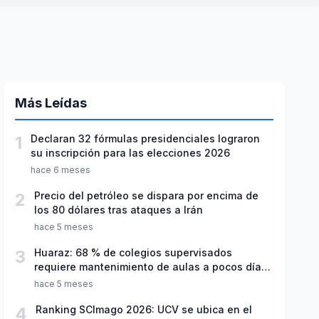
Más Leídas
1
Declaran 32 fórmulas presidenciales lograron
su inscripción para las elecciones 2026
hace 6 meses
2
Precio del petróleo se dispara por encima de
los 80 dólares tras ataques a Irán
hace 5 meses
3
Huaraz: 68 % de colegios supervisados
requiere mantenimiento de aulas a pocos días
de inicio del año escolar 2026
hace 5 meses
4
Ranking SCImago 2026: UCV se ubica en el