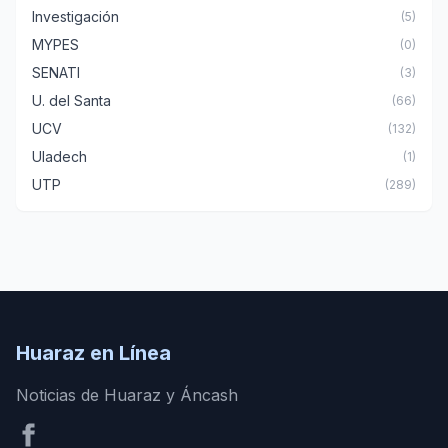
Investigación
(5)
MYPES
(0)
SENATI
(3)
U. del Santa
(66)
UCV
(132)
Uladech
(1)
UTP
(289)
Huaraz en Línea
Noticias de Huaraz y Áncash