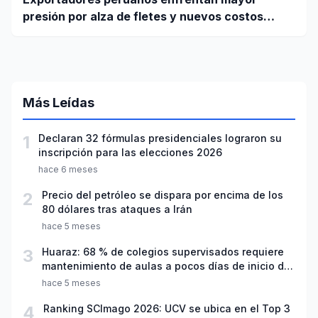
presión por alza de fletes y nuevos costos
portuarios
Más Leídas
1
Declaran 32 fórmulas presidenciales lograron su
inscripción para las elecciones 2026
hace 6 meses
2
Precio del petróleo se dispara por encima de los
80 dólares tras ataques a Irán
hace 5 meses
3
Huaraz: 68 % de colegios supervisados requiere
mantenimiento de aulas a pocos días de inicio del
año escolar 2026
hace 5 meses
4
Ranking SCImago 2026: UCV se ubica en el Top 3