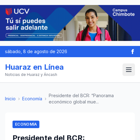
sábado, 8 de agosto de 2026
Huaraz en Línea
Noticias de Huaraz y Áncash
Presidente del BCR: “Panorama
Inicio
›
Economía
›
económico global mue...
ECONOMÍA
Presidente del BCR: