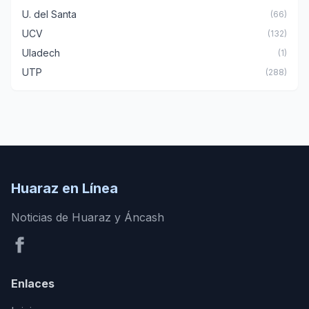
U. del Santa
(66)
UCV
(132)
Uladech
(1)
UTP
(288)
Huaraz en Línea
Noticias de Huaraz y Áncash
Enlaces