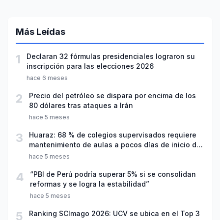
Más Leídas
1
Declaran 32 fórmulas presidenciales lograron su
inscripción para las elecciones 2026
hace 6 meses
2
Precio del petróleo se dispara por encima de los
80 dólares tras ataques a Irán
hace 5 meses
3
Huaraz: 68 % de colegios supervisados requiere
mantenimiento de aulas a pocos días de inicio del
año escolar 2026
hace 5 meses
4
“PBI de Perú podría superar 5% si se consolidan
reformas y se logra la estabilidad”
hace 5 meses
5
Ranking SCImago 2026: UCV se ubica en el Top 3