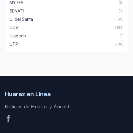
MYPES
(0)
SENATI
(3)
U. del Santa
(66)
UCV
(132)
Uladech
(1)
UTP
(288)
Huaraz en Línea
Noticias de Huaraz y Áncash