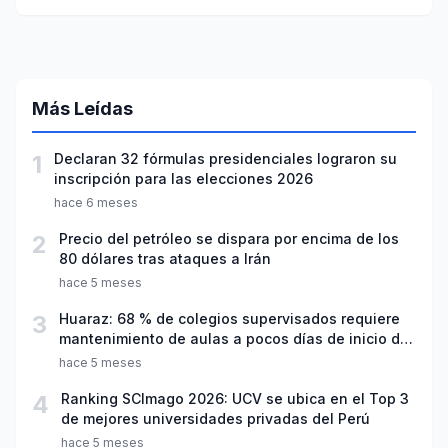
Más Leídas
1
Declaran 32 fórmulas presidenciales lograron su
inscripción para las elecciones 2026
hace 6 meses
2
Precio del petróleo se dispara por encima de los
80 dólares tras ataques a Irán
hace 5 meses
3
Huaraz: 68 % de colegios supervisados requiere
mantenimiento de aulas a pocos días de inicio del
año escolar 2026
hace 5 meses
4
Ranking SCImago 2026: UCV se ubica en el Top 3
de mejores universidades privadas del Perú
hace 5 meses