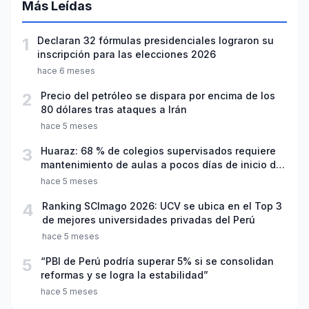
Más Leídas
1
Declaran 32 fórmulas presidenciales lograron su
inscripción para las elecciones 2026
hace 6 meses
2
Precio del petróleo se dispara por encima de los
80 dólares tras ataques a Irán
hace 5 meses
3
Huaraz: 68 % de colegios supervisados requiere
mantenimiento de aulas a pocos días de inicio del
año escolar 2026
hace 5 meses
4
Ranking SCImago 2026: UCV se ubica en el Top 3
de mejores universidades privadas del Perú
hace 5 meses
5
“PBI de Perú podría superar 5% si se consolidan
reformas y se logra la estabilidad”
hace 5 meses