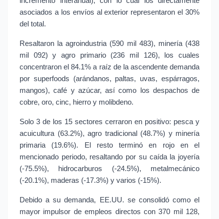
incremento interanual), con lo cual los directamente 
asociados a los envíos al exterior representaron el 30% 
del total.
Resaltaron la agroindustria (590 mil 483), minería (438 
mil 092) y agro primario (236 mil 126), los cuales 
concentraron el 84.1% a raíz de la ascendente demanda 
por superfoods (arándanos, paltas, uvas, espárragos, 
mangos), café y azúcar, así como los despachos de 
cobre, oro, cinc, hierro y molibdeno.
Solo 3 de los 15 sectores cerraron en positivo: pesca y 
acuicultura (63.2%), agro tradicional (48.7%) y minería 
primaria (19.6%). El resto terminó en rojo en el 
mencionado periodo, resaltando por su caída la joyería 
(-75.5%), hidrocarburos (-24.5%), metalmecánico 
(-20.1%), maderas (-17.3%) y varios (-15%).
Debido a su demanda, EE.UU. se consolidó como el 
mayor impulsor de empleos directos con 370 mil 128, 