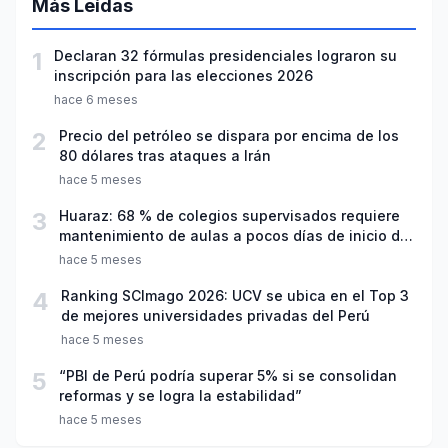
Más Leídas
1
Declaran 32 fórmulas presidenciales lograron su
inscripción para las elecciones 2026
hace 6 meses
2
Precio del petróleo se dispara por encima de los
80 dólares tras ataques a Irán
hace 5 meses
3
Huaraz: 68 % de colegios supervisados requiere
mantenimiento de aulas a pocos días de inicio del
año escolar 2026
hace 5 meses
4
Ranking SCImago 2026: UCV se ubica en el Top 3
de mejores universidades privadas del Perú
hace 5 meses
5
“PBI de Perú podría superar 5% si se consolidan
reformas y se logra la estabilidad”
hace 5 meses