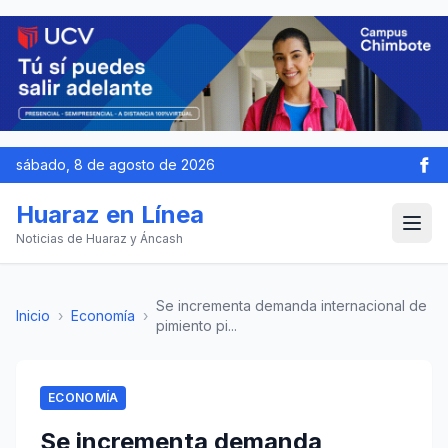
sábado, 8 de agosto de 2026
Huaraz en Línea
Noticias de Huaraz y Áncash
Se incrementa demanda internacional de
Inicio
›
Economía
›
pimiento pi...
ECONOMÍA
Se incrementa demanda