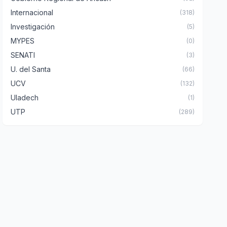
Internacional
(318)
Investigación
(5)
MYPES
(0)
SENATI
(3)
U. del Santa
(66)
UCV
(132)
Uladech
(1)
UTP
(289)