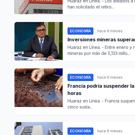
Huaraz en Línea. - Los afiliados
han solicitado el retiro...
ECONOMÍA
hace 6 meses
Inversiones mineras superar
Huaraz en Línea. - Entre enero y
mineras por más de 5,133 millo...
ECONOMÍA
hace 6 meses
Francia podría suspender la
horas
Huaraz en Línea. - Francia suspen
cinco susta...
ECONOMÍA
hace 6 meses