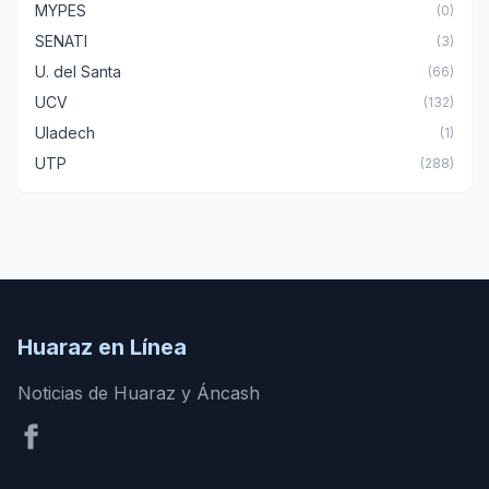
MYPES
(0)
SENATI
(3)
U. del Santa
(66)
UCV
(132)
Uladech
(1)
UTP
(288)
Huaraz en Línea
Noticias de Huaraz y Áncash