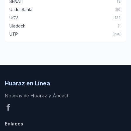
SENATI
(3)
U. del Santa
(66)
UCV
(132)
Uladech
(1)
UTP
(288)
Huaraz en Línea
Noticias de Huaraz y Áncash
Enlaces