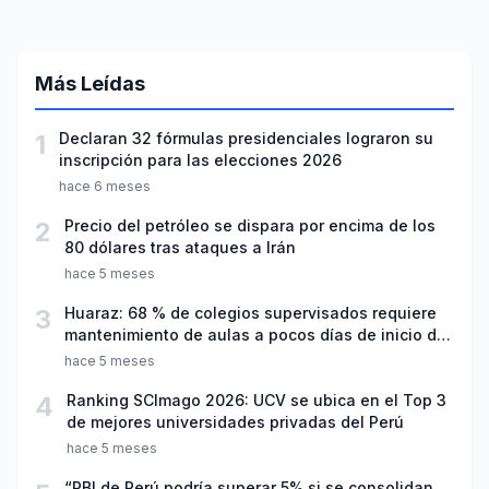
Más Leídas
1
Declaran 32 fórmulas presidenciales lograron su
inscripción para las elecciones 2026
hace 6 meses
2
Precio del petróleo se dispara por encima de los
80 dólares tras ataques a Irán
hace 5 meses
3
Huaraz: 68 % de colegios supervisados requiere
mantenimiento de aulas a pocos días de inicio del
año escolar 2026
hace 5 meses
4
Ranking SCImago 2026: UCV se ubica en el Top 3
de mejores universidades privadas del Perú
hace 5 meses
“PBI de Perú podría superar 5% si se consolidan