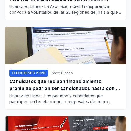
Electoral
Huaraz en Línea.- La Asociación Civil Transparencia
convoca a voluntarios de las 25 regiones del país a que
partici...
ELECCIONES 2020
hace 6 años
Candidatos que reciban financiamiento
prohibido podrían ser sancionados hasta con 8
años de cárcel
Huaraz en Línea.- Los partidos y candidatos que
participen en las elecciones congresales de enero
próximo deben ten...