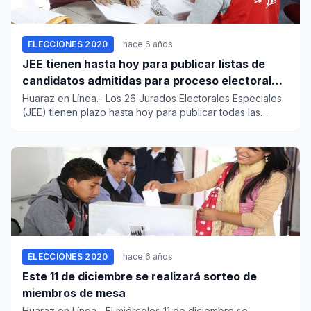
ELECCIONES 2020
hace 6 años
JEE tienen hasta hoy para publicar listas de
candidatos admitidas para proceso electoral
del 2020
Huaraz en Línea.- Los 26 Jurados Electorales Especiales
(JEE) tienen plazo hasta hoy para publicar todas las
listas...
ELECCIONES 2020
hace 6 años
Este 11 de diciembre se realizará sorteo de
miembros de mesa
Huaraz en Línea.- El miércoles 11 de diciembre se