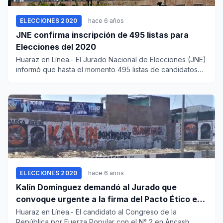
ELECCIONES 2020
hace 6 años
JNE confirma inscripción de 495 listas para
Elecciones del 2020
Huaraz en Línea.- El Jurado Nacional de Elecciones (JNE)
informó que hasta el momento 495 listas de candidatos
tien...
ELECCIONES 2020
hace 6 años
Kalín Domínguez demandó al Jurado que
convoque urgente a la firma del Pacto Ético en
Áncash
Huaraz en Línea.- El candidato al Congreso de la
República por Fuerza Popular con el N° 2 en Áncash,