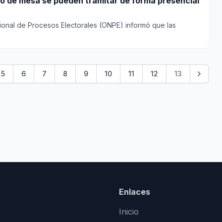
o de mesa se pueden tramitar de forma presencial
ional de Procesos Electorales (ONPE) informó que las
5
6
7
8
9
10
11
12
13
Enlaces
Inicio