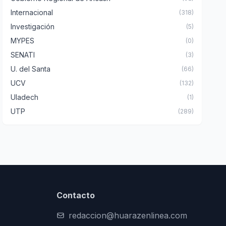
Internacional
(318)
Investigación
(5)
MYPES
(0)
SENATI
(3)
U. del Santa
(66)
UCV
(132)
Uladech
(1)
UTP
(289)
Contacto
redaccion@huarazenlinea.com