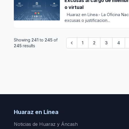
Excusas al cargo de miembr
o virtual
Huaraz en Línea.- La Oficina Nac
excusas o justificacion...
Showing
241
to
245
of
1
2
3
4
245
results
Huaraz en Línea
Noticias de Huaraz y Áncash