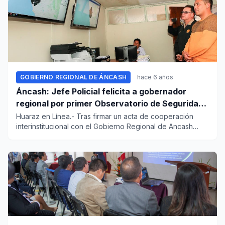
GOBIERNO REGIONAL DE ÁNCASH
hace 6 años
Áncash: Jefe Policial felicita a gobernador
regional por primer Observatorio de Seguridad
Ciudadana del Perú
Huaraz en Línea.- Tras firmar un acta de cooperación
interinstitucional con el Gobierno Regional de Ancash
(GRA); el jef...