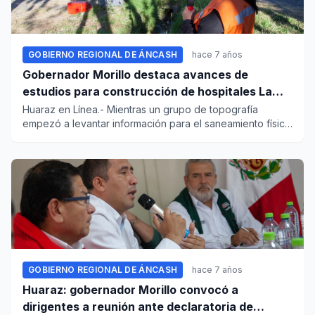
GOBIERNO REGIONAL DE ÁNCASH
hace 7 años
Gobernador Morillo destaca avances de
estudios para construcción de hospitales La
Caleta y de Huaraz
Huaraz en Línea.- Mientras un grupo de topografía
empezó a levantar información para el saneamiento físico
legal de part...
GOBIERNO REGIONAL DE ÁNCASH
hace 7 años
Huaraz: gobernador Morillo convocó a
dirigentes a reunión ante declaratoria de