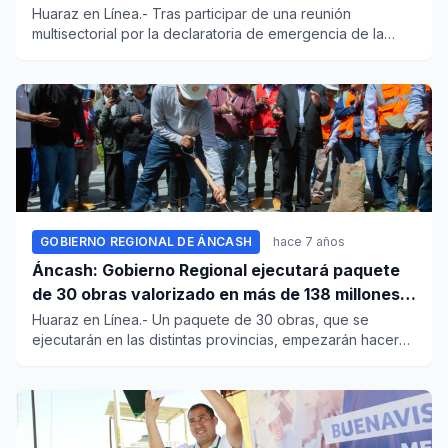
emergencia de laguna Parón
Huaraz en Línea.- Tras participar de una reunión
multisectorial por la declaratoria de emergencia de la
laguna Parón, ju...
GOBIERNO REGIONAL DE ÁNCASH
hace 7 años
Áncash: Gobierno Regional ejecutará paquete
de 30 obras valorizado en más de 138 millones
de soles
Huaraz en Línea.- Un paquete de 30 obras, que se
ejecutarán en las distintas provincias, empezarán hacer
lanzadas a lici...