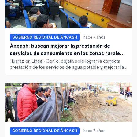
GOBIERNO REGIONAL DE ÁNCASH
hace 7 años
Áncash: buscan mejorar la prestación de
servicios de saneamiento en las zonas rurales
de la región
Huaraz en Línea.- Con el objetivo de lograr la correcta
prestación de los servicios de agua potable y mejorar la
calidad...
GOBIERNO REGIONAL DE ÁNCASH
hace 7 años