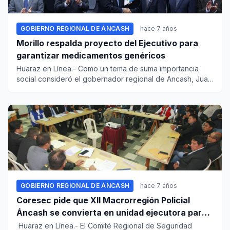
GOBIERNO REGIONAL DE ÁNCASH
hace 7 años
Morillo respalda proyecto del Ejecutivo para
garantizar medicamentos genéricos
Huaraz en Línea.- Como un tema de suma importancia
social consideró el gobernador regional de Ancash, Juan
Carlos Morill...
GOBIERNO REGIONAL DE ÁNCASH
hace 7 años
Coresec pide que XII Macrorregión Policial
Áncash se convierta en unidad ejecutora para
combatir inseguridad
Huaraz en Línea.- El Comité Regional de Seguridad