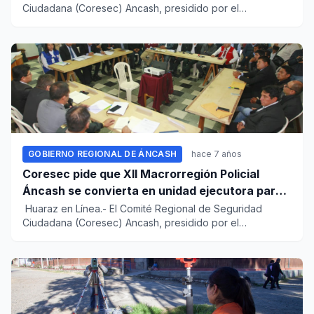
Ciudadana (Coresec) Ancash, presidido por el
gobernador Juan Car...
GOBIERNO REGIONAL DE ÁNCASH
hace 7 años
Coresec pide que XII Macrorregión Policial
Áncash se convierta en unidad ejecutora para
combatir inseguridad
Huaraz en Línea.- El Comité Regional de Seguridad
Ciudadana (Coresec) Ancash, presidido por el
gobernador Juan Car...