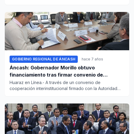
gobernado...
GOBIERNO REGIONAL DE ÁNCASH
hace 7 años
Áncash: Gobernador Morillo obtuvo
financiamiento tras firmar convenio de
cooperación con el ANA
Huaraz en Línea.- A través de un convenio de
cooperación interinstitucional firmado con la Autoridad
Nacional del Agua (...