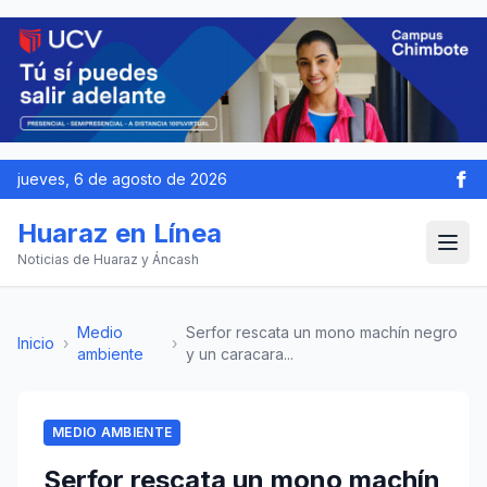
jueves, 6 de agosto de 2026
Huaraz en Línea
Noticias de Huaraz y Áncash
Medio
Serfor rescata un mono machín negro
Inicio
›
›
ambiente
y un caracara...
MEDIO AMBIENTE
Serfor rescata un mono machín