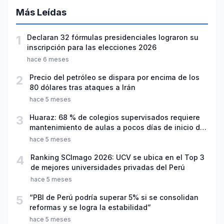
Más Leídas
1
Declaran 32 fórmulas presidenciales lograron su
inscripción para las elecciones 2026
hace 6 meses
2
Precio del petróleo se dispara por encima de los
80 dólares tras ataques a Irán
hace 5 meses
3
Huaraz: 68 % de colegios supervisados requiere
mantenimiento de aulas a pocos días de inicio del
año escolar 2026
hace 5 meses
4
Ranking SCImago 2026: UCV se ubica en el Top 3
de mejores universidades privadas del Perú
hace 5 meses
5
“PBI de Perú podría superar 5% si se consolidan
reformas y se logra la estabilidad”
hace 5 meses