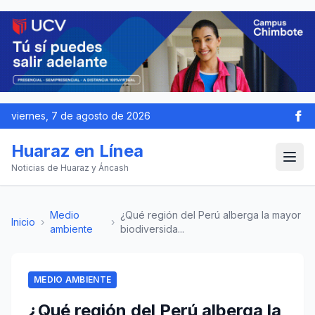
viernes, 7 de agosto de 2026
Huaraz en Línea
Noticias de Huaraz y Áncash
Medio
¿Qué región del Perú alberga la mayor
Inicio
›
›
ambiente
biodiversida...
MEDIO AMBIENTE
¿Qué región del Perú alberga la