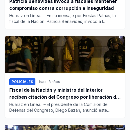
Patricia Benavides invoca a fiscales mantener
compromiso contra corrupción e inseguridad
Huaraz en Línea. – En su mensaje por Fiestas Patrias, la
fiscal de la Nación, Patricia Benavides, invocó a l...
POLICIALES
hace 3 años
Fiscal de la Nación y ministro del Interior
reciben citación del Congreso por liberación de
cómplices del ‘Maldito Cris’
Huaraz en Línea. – El presidente de la Comisión de
Defensa del Congreso, Diego Bazán, anunció este
viernes q...