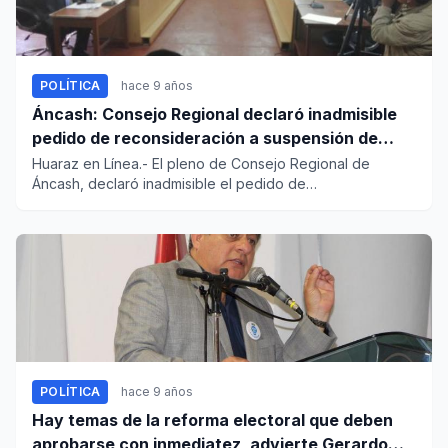
POLÍTICA
hace 9 años
Áncash: Consejo Regional declaró inadmisible
pedido de reconsideración a suspensión de
Waldo Ríos
Huaraz en Línea.- El pleno de Consejo Regional de
Áncash, declaró inadmisible el pedido de
reconsideración que presentó...
POLÍTICA
hace 9 años
Hay temas de la reforma electoral que deben
aprobarse con inmediatez, advierte Gerardo