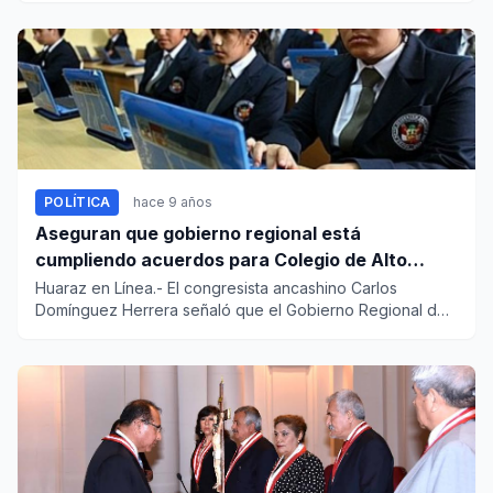
POLÍTICA
hace 9 años
Aseguran que gobierno regional está
cumpliendo acuerdos para Colegio de Alto
Rendimiento en Áncash
Huaraz en Línea.- El congresista ancashino Carlos
Domínguez Herrera señaló que el Gobierno Regional de
Áncash viene cump...