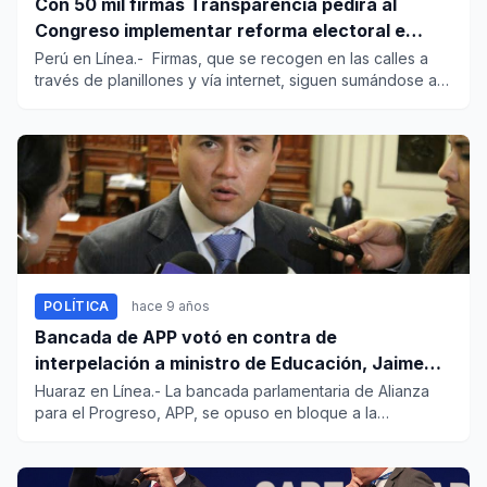
Con 50 mil firmas Transparencia pedirá al
Congreso implementar reforma electoral e
institucional
Perú en Línea.- Firmas, que se recogen en las calles a
través de planillones y vía internet, siguen sumándose a
la...
POLÍTICA
hace 9 años
Bancada de APP votó en contra de
interpelación a ministro de Educación, Jaime
Saavedra
Huaraz en Línea.- La bancada parlamentaria de Alianza
para el Progreso, APP, se opuso en bloque a la
interpelación del m...