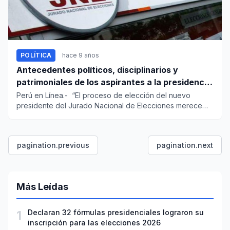
POLÍTICA
hace 9 años
Antecedentes políticos, disciplinarios y
patrimoniales de los aspirantes a la presidencia
del JNE
Perú en Línea.- “El proceso de elección del nuevo
presidente del Jurado Nacional de Elecciones merece
una ma...
pagination.previous
pagination.next
Más Leídas
1
Declaran 32 fórmulas presidenciales lograron su
inscripción para las elecciones 2026