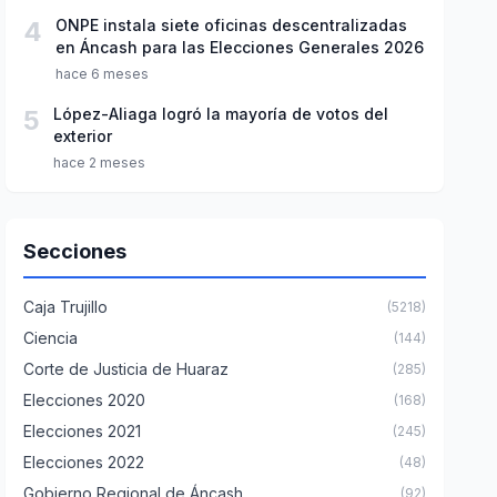
4
ONPE instala siete oficinas descentralizadas
en Áncash para las Elecciones Generales 2026
hace 6 meses
5
López-Aliaga logró la mayoría de votos del
exterior
hace 2 meses
Secciones
Caja Trujillo
(5218)
Ciencia
(144)
Corte de Justicia de Huaraz
(285)
Elecciones 2020
(168)
Elecciones 2021
(245)
Elecciones 2022
(48)
Gobierno Regional de Áncash
(92)