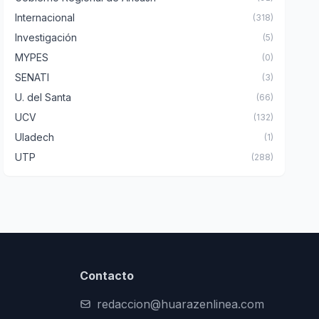
Internacional
(318)
Investigación
(5)
MYPES
(0)
SENATI
(3)
U. del Santa
(66)
UCV
(132)
Uladech
(1)
UTP
(288)
Contacto
redaccion@huarazenlinea.com