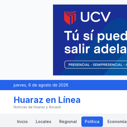
jueves, 6 de agosto de 2026
Huaraz en Línea
Noticias de Huaraz y Áncash
Inicio
Locales
Regional
Política
Economía