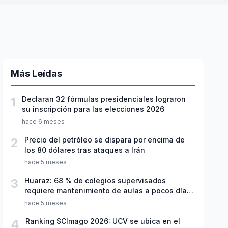
Más Leídas
1
Declaran 32 fórmulas presidenciales lograron
su inscripción para las elecciones 2026
hace 6 meses
2
Precio del petróleo se dispara por encima de
los 80 dólares tras ataques a Irán
hace 5 meses
3
Huaraz: 68 % de colegios supervisados
requiere mantenimiento de aulas a pocos días
de inicio del año escolar 2026
hace 5 meses
4
Ranking SCImago 2026: UCV se ubica en el