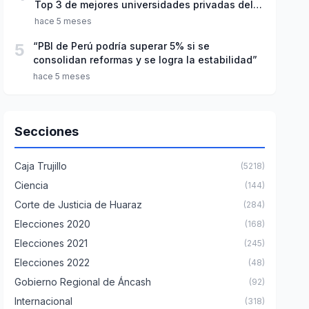
Top 3 de mejores universidades privadas del
Perú
hace 5 meses
5
“PBI de Perú podría superar 5% si se
consolidan reformas y se logra la estabilidad”
hace 5 meses
Secciones
Caja Trujillo
(5218)
Ciencia
(144)
Corte de Justicia de Huaraz
(284)
Elecciones 2020
(168)
Elecciones 2021
(245)
Elecciones 2022
(48)
Gobierno Regional de Áncash
(92)
Internacional
(318)