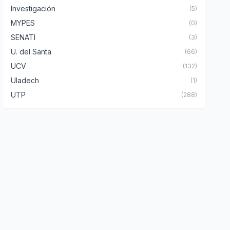
Investigación
(5)
MYPES
(0)
SENATI
(3)
U. del Santa
(66)
UCV
(132)
Uladech
(1)
UTP
(288)