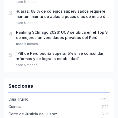
hace 5 meses
3
Huaraz: 68 % de colegios supervisados requiere
mantenimiento de aulas a pocos días de inicio del
año escolar 2026
hace 5 meses
4
Ranking SCImago 2026: UCV se ubica en el Top 3
de mejores universidades privadas del Perú
hace 5 meses
5
“PBI de Perú podría superar 5% si se consolidan
reformas y se logra la estabilidad”
hace 5 meses
Secciones
Caja Trujillo
(5218)
Ciencia
(144)
Corte de Justicia de Huaraz
(285)