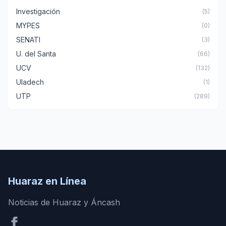
Investigación
(5)
MYPES
(0)
SENATI
(3)
U. del Santa
(66)
UCV
(132)
Uladech
(1)
UTP
(289)
Huaraz en Línea
Noticias de Huaraz y Áncash