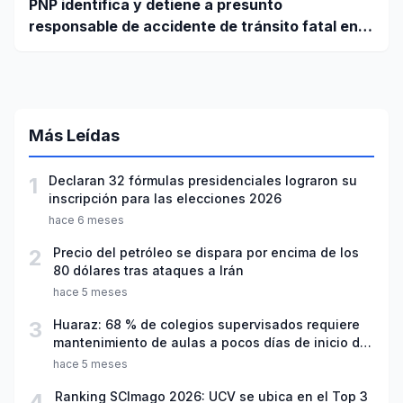
PNP identifica y detiene a presunto
responsable de accidente de tránsito fatal en
carretera Huaraz - Pativilca
Más Leídas
1
Declaran 32 fórmulas presidenciales lograron su
inscripción para las elecciones 2026
hace 6 meses
2
Precio del petróleo se dispara por encima de los
80 dólares tras ataques a Irán
hace 5 meses
3
Huaraz: 68 % de colegios supervisados requiere
mantenimiento de aulas a pocos días de inicio del
año escolar 2026
hace 5 meses
4
Ranking SCImago 2026: UCV se ubica en el Top 3