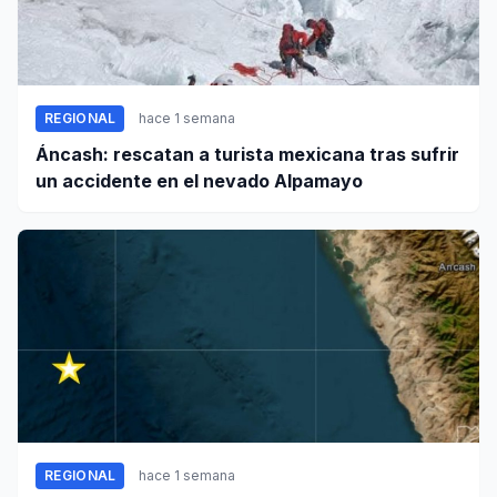
REGIONAL
hace 1 semana
Áncash: rescatan a turista mexicana tras sufrir
un accidente en el nevado Alpamayo
REGIONAL
hace 1 semana