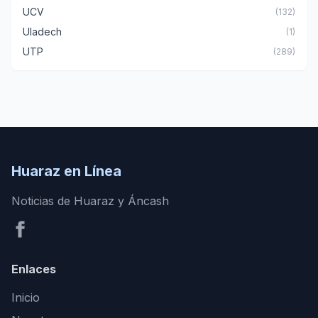
UCV
(132)
Uladech
(1)
UTP
(289)
Huaraz en Línea
Noticias de Huaraz y Áncash
Enlaces
Inicio