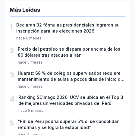
Más Leídas
1
Declaran 32 fórmulas presidenciales lograron su
inscripción para las elecciones 2026
hace 6 meses
2
Precio del petróleo se dispara por encima de los
80 dólares tras ataques a Irán
hace 5 meses
3
Huaraz: 68 % de colegios supervisados requiere
mantenimiento de aulas a pocos días de inicio del
año escolar 2026
hace 5 meses
4
Ranking SCImago 2026: UCV se ubica en el Top 3
de mejores universidades privadas del Perú
hace 5 meses
5
“PBI de Perú podría superar 5% si se consolidan
reformas y se logra la estabilidad”
hace 5 meses