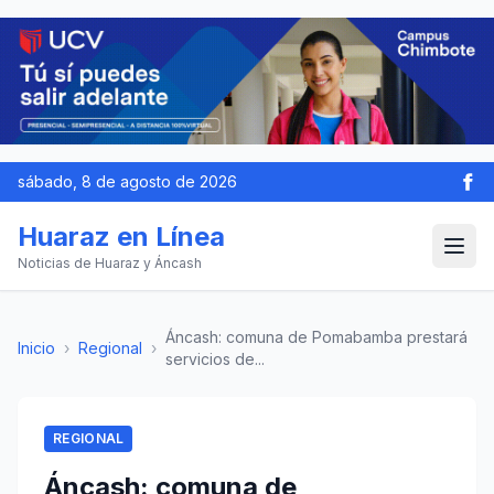
sábado, 8 de agosto de 2026
Huaraz en Línea
Noticias de Huaraz y Áncash
Áncash: comuna de Pomabamba prestará
Inicio
›
Regional
›
servicios de...
REGIONAL
Áncash: comuna de