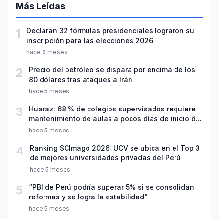
Más Leídas
1
Declaran 32 fórmulas presidenciales lograron su
inscripción para las elecciones 2026
hace 6 meses
2
Precio del petróleo se dispara por encima de los
80 dólares tras ataques a Irán
hace 5 meses
3
Huaraz: 68 % de colegios supervisados requiere
mantenimiento de aulas a pocos días de inicio del
año escolar 2026
hace 5 meses
4
Ranking SCImago 2026: UCV se ubica en el Top 3
de mejores universidades privadas del Perú
hace 5 meses
5
“PBI de Perú podría superar 5% si se consolidan
reformas y se logra la estabilidad”
hace 5 meses