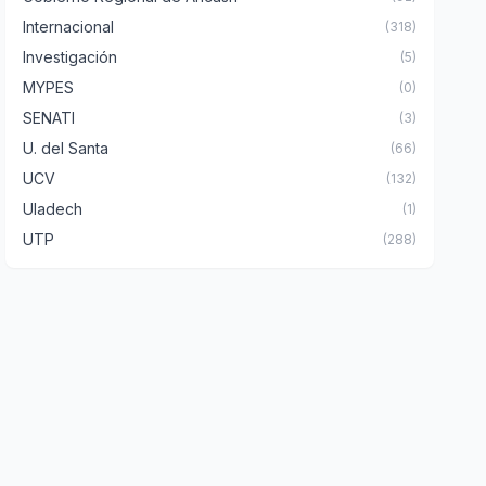
Internacional
(318)
Investigación
(5)
MYPES
(0)
SENATI
(3)
U. del Santa
(66)
UCV
(132)
Uladech
(1)
UTP
(288)