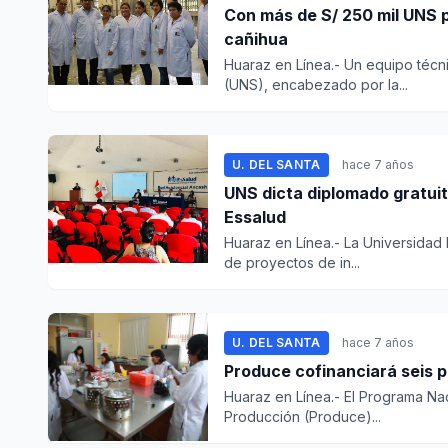
Con más de S/ 250 mil UNS p
cañihua
Huaraz en Línea.- Un equipo técn
(UNS), encabezado por la...
U. DEL SANTA
hace 7 años
UNS dicta diplomado gratuit
Essalud
Huaraz en Línea.- La Universidad 
de proyectos de in...
U. DEL SANTA
hace 7 años
Produce cofinanciará seis p
Huaraz en Línea.- El Programa Nac
Producción (Produce)...