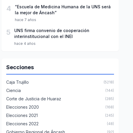
4
“Escuela de Medicina Humana de la UNS será
la mejor de Áncash”
hace 7 años
5
UNS firma convenio de cooperación
interinstitucional con el INEI
hace 4 años
Secciones
Caja Trujillo
(5218)
Ciencia
(144)
Corte de Justicia de Huaraz
(285)
Elecciones 2020
(168)
Elecciones 2021
(245)
Elecciones 2022
(48)
Gobierno Regional de Áncash
(92)