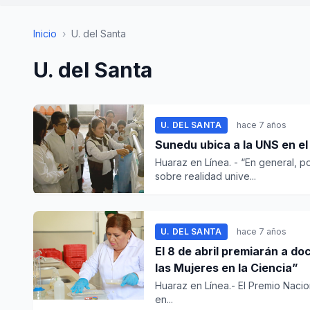
Inicio
›
U. del Santa
U. del Santa
U. DEL SANTA
hace 7 años
Sunedu ubica a la UNS en el
Huaraz en Línea. - “En general, p
sobre realidad unive...
U. DEL SANTA
hace 7 años
El 8 de abril premiarán a d
las Mujeres en la Ciencia”
Huaraz en Línea.- El Premio Nacio
en...