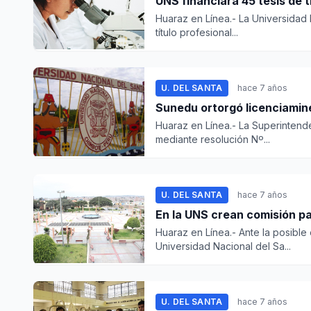
UNS financiará 45 tesis de t
Huaraz en Línea.- La Universidad 
título profesional...
U. DEL SANTA
hace 7 años
Sunedu ortorgó licenciamine
Huaraz en Línea.- La Superintend
mediante resolución Nº...
U. DEL SANTA
hace 7 años
En la UNS crean comisión p
Huaraz en Línea.- Ante la posible 
Universidad Nacional del Sa...
U. DEL SANTA
hace 7 años