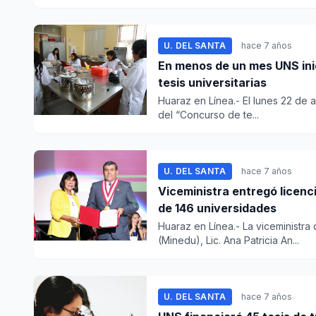
U. DEL SANTA
hace 7 años
En menos de un mes UNS ini
tesis universitarias
Huaraz en Línea.- El lunes 22 de a
del “Concurso de te...
U. DEL SANTA
hace 7 años
Viceministra entregó licenci
de 146 universidades
Huaraz en Línea.- La viceministr
(Minedu), Lic. Ana Patricia An...
U. DEL SANTA
hace 7 años