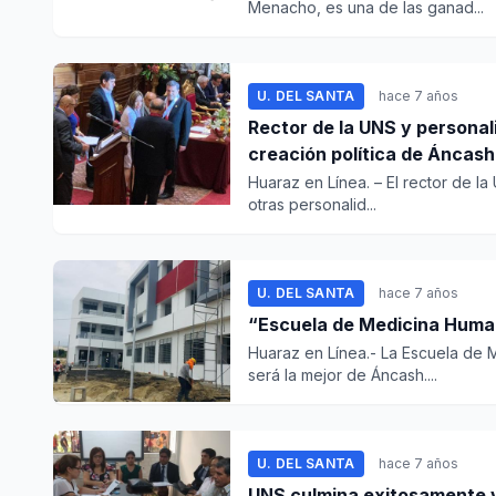
Menacho, es una de las ganad...
U. DEL SANTA
hace 7 años
Rector de la UNS y persona
creación política de Áncash
Huaraz en Línea. – El rector de la
otras personalid...
U. DEL SANTA
hace 7 años
“Escuela de Medicina Human
Huaraz en Línea.- La Escuela de 
será la mejor de Áncash....
U. DEL SANTA
hace 7 años
UNS culmina exitosamente vi