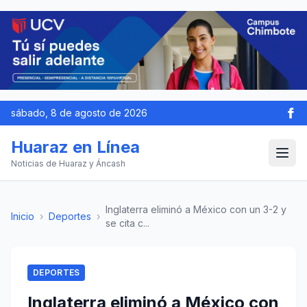
sábado, 8 de agosto de 2026
Huaraz en Línea
Noticias de Huaraz y Áncash
Inglaterra eliminó a México con un 3-2 y
Inicio
›
Deportes
›
se cita c...
DEPORTES
Inglaterra eliminó a México con