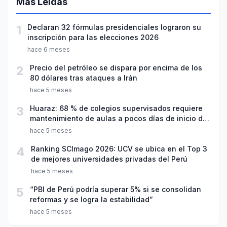
Más Leídas
1
Declaran 32 fórmulas presidenciales lograron su
inscripción para las elecciones 2026
hace 6 meses
2
Precio del petróleo se dispara por encima de los
80 dólares tras ataques a Irán
hace 5 meses
3
Huaraz: 68 % de colegios supervisados requiere
mantenimiento de aulas a pocos días de inicio del
año escolar 2026
hace 5 meses
4
Ranking SCImago 2026: UCV se ubica en el Top 3
de mejores universidades privadas del Perú
hace 5 meses
5
“PBI de Perú podría superar 5% si se consolidan
reformas y se logra la estabilidad”
hace 5 meses