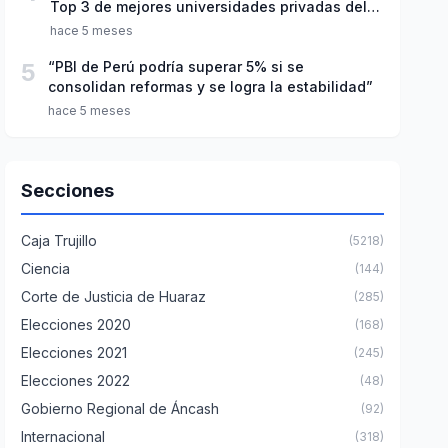
Top 3 de mejores universidades privadas del
Perú
hace 5 meses
5
“PBI de Perú podría superar 5% si se
consolidan reformas y se logra la estabilidad”
hace 5 meses
Secciones
Caja Trujillo
(5218)
Ciencia
(144)
Corte de Justicia de Huaraz
(285)
Elecciones 2020
(168)
Elecciones 2021
(245)
Elecciones 2022
(48)
Gobierno Regional de Áncash
(92)
Internacional
(318)