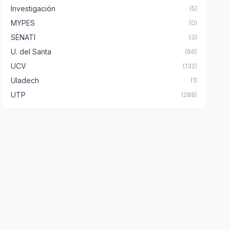
Investigación
(5)
MYPES
(0)
SENATI
(3)
U. del Santa
(66)
UCV
(132)
Uladech
(1)
UTP
(288)