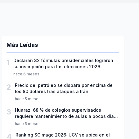
Más Leídas
1
Declaran 32 fórmulas presidenciales lograron
su inscripción para las elecciones 2026
hace 6 meses
2
Precio del petróleo se dispara por encima de
los 80 dólares tras ataques a Irán
hace 5 meses
3
Huaraz: 68 % de colegios supervisados
requiere mantenimiento de aulas a pocos días
de inicio del año escolar 2026
hace 5 meses
4
Ranking SCImago 2026: UCV se ubica en el