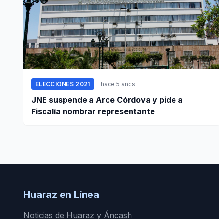
ELECCIONES 2021
hace 5 años
JNE suspende a Arce Córdova y pide a
Fiscalía nombrar representante
Huaraz en Línea
Noticias de Huaraz y Áncash