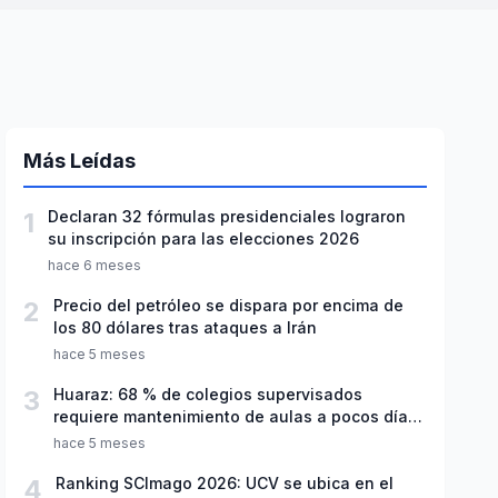
Más Leídas
1
Declaran 32 fórmulas presidenciales lograron
su inscripción para las elecciones 2026
hace 6 meses
2
Precio del petróleo se dispara por encima de
los 80 dólares tras ataques a Irán
hace 5 meses
3
Huaraz: 68 % de colegios supervisados
requiere mantenimiento de aulas a pocos días
de inicio del año escolar 2026
hace 5 meses
4
Ranking SCImago 2026: UCV se ubica en el