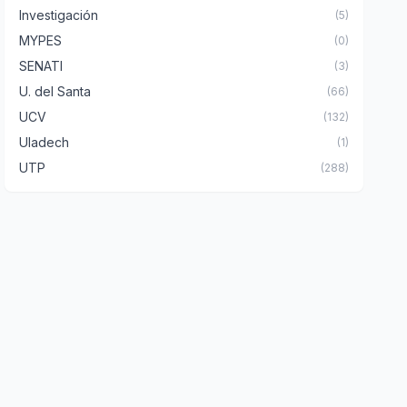
Investigación
(5)
MYPES
(0)
SENATI
(3)
U. del Santa
(66)
UCV
(132)
Uladech
(1)
UTP
(288)