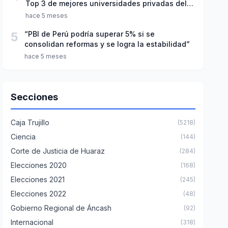
Top 3 de mejores universidades privadas del
Perú
hace 5 meses
5
“PBI de Perú podría superar 5% si se
consolidan reformas y se logra la estabilidad”
hace 5 meses
Secciones
Caja Trujillo
(5218)
Ciencia
(144)
Corte de Justicia de Huaraz
(284)
Elecciones 2020
(168)
Elecciones 2021
(245)
Elecciones 2022
(48)
Gobierno Regional de Áncash
(92)
Internacional
(318)