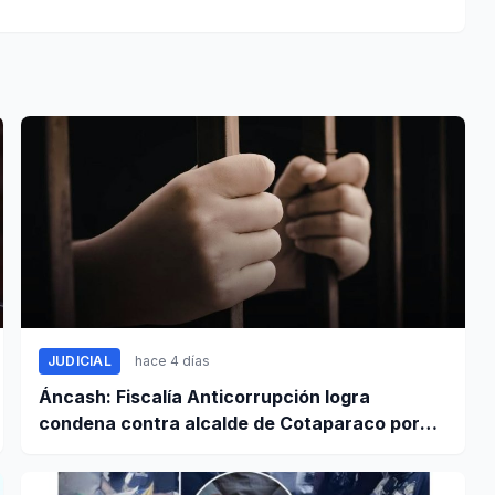
JUDICIAL
hace 4 días
Áncash: Fiscalía Anticorrupción logra
condena contra alcalde de Cotaparaco por
peculado de uso