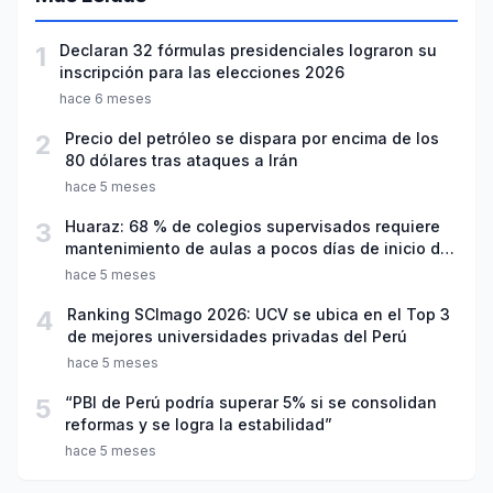
1
Declaran 32 fórmulas presidenciales lograron su
inscripción para las elecciones 2026
hace 6 meses
2
Precio del petróleo se dispara por encima de los
80 dólares tras ataques a Irán
hace 5 meses
3
Huaraz: 68 % de colegios supervisados requiere
mantenimiento de aulas a pocos días de inicio del
año escolar 2026
hace 5 meses
4
Ranking SCImago 2026: UCV se ubica en el Top 3
de mejores universidades privadas del Perú
hace 5 meses
5
“PBI de Perú podría superar 5% si se consolidan
reformas y se logra la estabilidad”
hace 5 meses