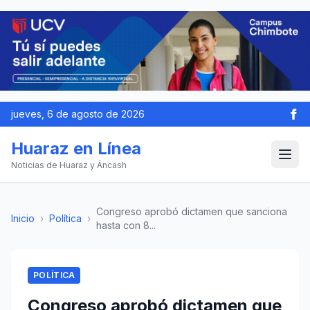
jueves, 6 de agosto de 2026
Huaraz en Línea
Noticias de Huaraz y Áncash
Congreso aprobó dictamen que sanciona
Inicio
›
Política
›
hasta con 8...
POLÍTICA
Congreso aprobó dictamen que