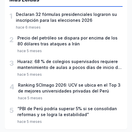
1
Declaran 32 fórmulas presidenciales lograron su
inscripción para las elecciones 2026
hace 6 meses
2
Precio del petróleo se dispara por encima de los
80 dólares tras ataques a Irán
hace 5 meses
3
Huaraz: 68 % de colegios supervisados requiere
mantenimiento de aulas a pocos días de inicio del
año escolar 2026
hace 5 meses
4
Ranking SCImago 2026: UCV se ubica en el Top 3
de mejores universidades privadas del Perú
hace 5 meses
5
“PBI de Perú podría superar 5% si se consolidan
reformas y se logra la estabilidad”
hace 5 meses