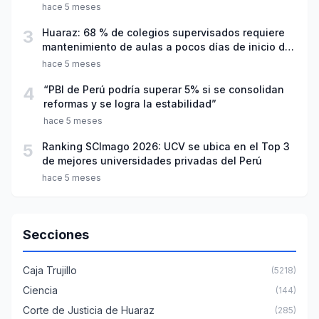
hace 5 meses
3
Huaraz: 68 % de colegios supervisados requiere
mantenimiento de aulas a pocos días de inicio del
año escolar 2026
hace 5 meses
4
“PBI de Perú podría superar 5% si se consolidan
reformas y se logra la estabilidad”
hace 5 meses
5
Ranking SCImago 2026: UCV se ubica en el Top 3
de mejores universidades privadas del Perú
hace 5 meses
Secciones
Caja Trujillo
(5218)
Ciencia
(144)
Corte de Justicia de Huaraz
(285)