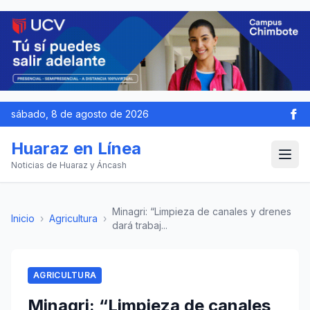
sábado, 8 de agosto de 2026
Huaraz en Línea
Noticias de Huaraz y Áncash
Minagri: “Limpieza de canales y drenes
Inicio
›
Agricultura
›
dará trabaj...
AGRICULTURA
Minagri: “Limpieza de canales