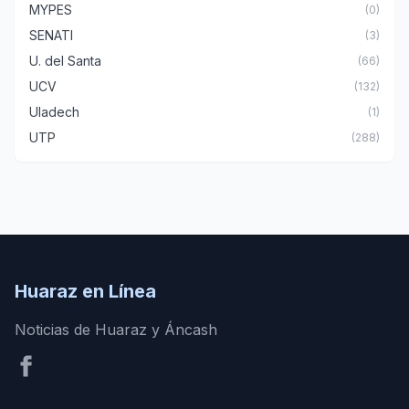
MYPES
(0)
SENATI
(3)
U. del Santa
(66)
UCV
(132)
Uladech
(1)
UTP
(288)
Huaraz en Línea
Noticias de Huaraz y Áncash