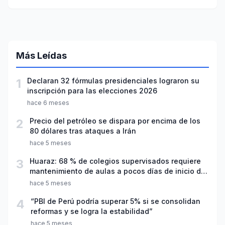
para mesa de diálogo
Más Leídas
1
Declaran 32 fórmulas presidenciales lograron su
inscripción para las elecciones 2026
hace 6 meses
2
Precio del petróleo se dispara por encima de los
80 dólares tras ataques a Irán
hace 5 meses
3
Huaraz: 68 % de colegios supervisados requiere
mantenimiento de aulas a pocos días de inicio del
año escolar 2026
hace 5 meses
4
“PBI de Perú podría superar 5% si se consolidan
reformas y se logra la estabilidad”
hace 5 meses