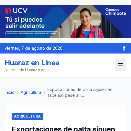
viernes, 7 de agosto de 2026
Huaraz en Línea
Noticias de Huaraz y Áncash
Exportaciones de palta siguen en
Inicio
›
Agricultura
›
ascenso pese al i...
AGRICULTURA
Exportaciones de palta siguen