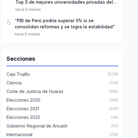
Top 3 de mejores universidades privadas del
Perú
hace 5 meses
5
“PBI de Perú podría superar 5% si se
consolidan reformas y se logra la estabilidad”
hace 5 meses
Secciones
Caja Trujillo
(5218)
Ciencia
(144)
Corte de Justicia de Huaraz
(285)
Elecciones 2020
(168)
Elecciones 2021
(245)
Elecciones 2022
(48)
Gobierno Regional de Áncash
(92)
Internacional
(318)