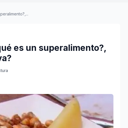
eralimento?,...
qué es un superalimento?,
va?
ctura