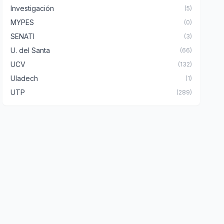
Investigación
(5)
MYPES
(0)
SENATI
(3)
U. del Santa
(66)
UCV
(132)
Uladech
(1)
UTP
(289)