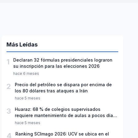
Más Leídas
1
Declaran 32 fórmulas presidenciales lograron
su inscripción para las elecciones 2026
hace 6 meses
2
Precio del petróleo se dispara por encima de
los 80 dólares tras ataques a Irán
hace 5 meses
3
Huaraz: 68 % de colegios supervisados
requiere mantenimiento de aulas a pocos días
de inicio del año escolar 2026
hace 5 meses
4
Ranking SCImago 2026: UCV se ubica en el