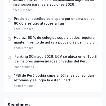
1
inscripción para las elecciones 2026
hace 6 meses
2
Precio del petróleo se dispara por encima de los
80 dólares tras ataques a Irán
hace 5 meses
3
Huaraz: 68 % de colegios supervisados requiere
mantenimiento de aulas a pocos días de inicio del
año escolar 2026
hace 5 meses
4
Ranking SCImago 2026: UCV se ubica en el Top 3
de mejores universidades privadas del Perú
hace 5 meses
5
“PBI de Perú podría superar 5% si se consolidan
reformas y se logra la estabilidad”
hace 5 meses
Secciones