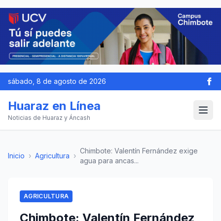
sábado, 8 de agosto de 2026
Huaraz en Línea
Noticias de Huaraz y Áncash
Chimbote: Valentín Fernández exige
Inicio
›
Agricultura
›
agua para ancas...
AGRICULTURA
Chimbote: Valentín Fernández