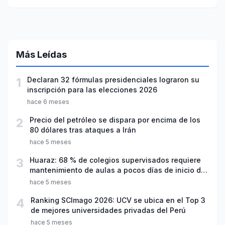
minerales de la UNASAM
Más Leídas
1
Declaran 32 fórmulas presidenciales lograron su
inscripción para las elecciones 2026
hace 6 meses
2
Precio del petróleo se dispara por encima de los
80 dólares tras ataques a Irán
hace 5 meses
3
Huaraz: 68 % de colegios supervisados requiere
mantenimiento de aulas a pocos días de inicio del
año escolar 2026
hace 5 meses
4
Ranking SCImago 2026: UCV se ubica en el Top 3
de mejores universidades privadas del Perú
hace 5 meses