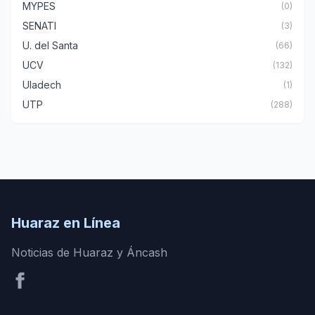
MYPES
(0)
SENATI
(3)
U. del Santa
(66)
UCV
(132)
Uladech
(1)
UTP
(288)
Huaraz en Línea
Noticias de Huaraz y Áncash