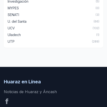
Investigación
(5)
MYPES
(0)
SENATI
(3)
U. del Santa
(66)
UCV
(132)
Uladech
(1)
UTP
(289)
Huaraz en Línea
Noticias de Huaraz y Áncash