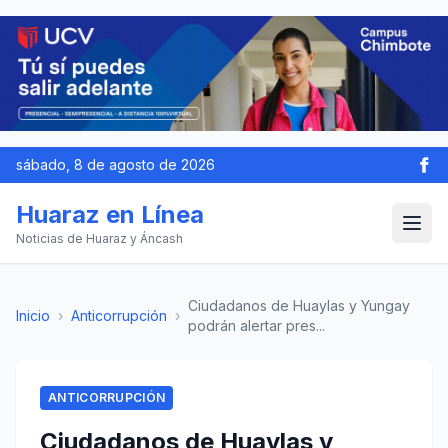
sábado, 8 de agosto de 2026
Huaraz en Línea
Noticias de Huaraz y Áncash
Ciudadanos de Huaylas y Yungay
Inicio
›
Anticorrupción
›
podrán alertar pres...
ANTICORRUPCIÓN
Ciudadanos de Huaylas y