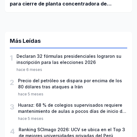
para cierre de planta concentradora de
minerales de la UNASAM
Más Leídas
1
Declaran 32 fórmulas presidenciales lograron su
inscripción para las elecciones 2026
hace 6 meses
2
Precio del petróleo se dispara por encima de los
80 dólares tras ataques a Irán
hace 5 meses
3
Huaraz: 68 % de colegios supervisados requiere
mantenimiento de aulas a pocos días de inicio del
año escolar 2026
hace 5 meses
4
Ranking SCImago 2026: UCV se ubica en el Top 3
de mejores universidades privadas del Perú