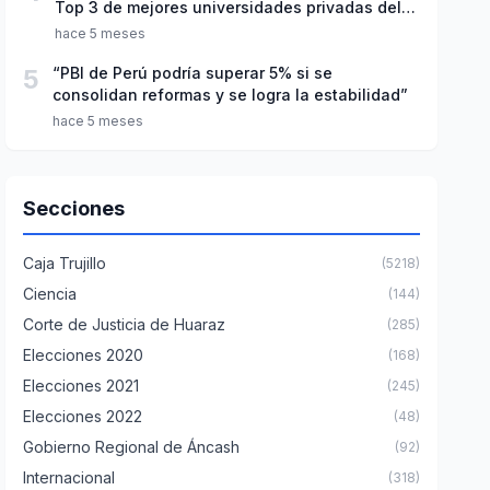
Top 3 de mejores universidades privadas del
Perú
hace 5 meses
5
“PBI de Perú podría superar 5% si se
consolidan reformas y se logra la estabilidad”
hace 5 meses
Secciones
Caja Trujillo
(5218)
Ciencia
(144)
Corte de Justicia de Huaraz
(285)
Elecciones 2020
(168)
Elecciones 2021
(245)
Elecciones 2022
(48)
Gobierno Regional de Áncash
(92)
Internacional
(318)