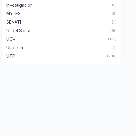
Investigación
(5)
MYPES
(0)
SENATI
(3)
U. del Santa
(66)
UCV
(132)
Uladech
(1)
UTP
(288)