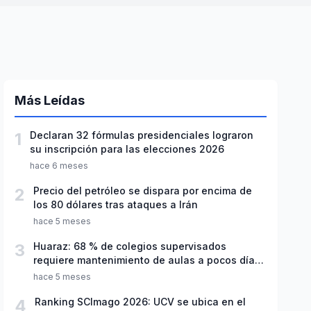
Más Leídas
1
Declaran 32 fórmulas presidenciales lograron
su inscripción para las elecciones 2026
hace 6 meses
2
Precio del petróleo se dispara por encima de
los 80 dólares tras ataques a Irán
hace 5 meses
3
Huaraz: 68 % de colegios supervisados
requiere mantenimiento de aulas a pocos días
de inicio del año escolar 2026
hace 5 meses
4
Ranking SCImago 2026: UCV se ubica en el