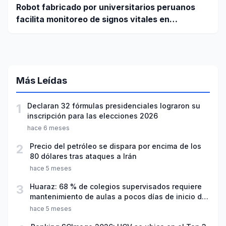
Robot fabricado por universitarios peruanos
facilita monitoreo de signos vitales en
pacientes a distancia
Más Leídas
1
Declaran 32 fórmulas presidenciales lograron su
inscripción para las elecciones 2026
hace 6 meses
2
Precio del petróleo se dispara por encima de los
80 dólares tras ataques a Irán
hace 5 meses
3
Huaraz: 68 % de colegios supervisados requiere
mantenimiento de aulas a pocos días de inicio del
año escolar 2026
hace 5 meses