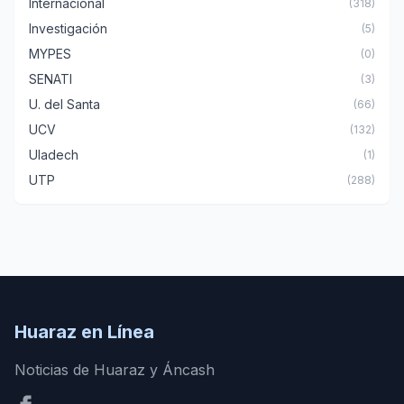
Internacional
(318)
Investigación
(5)
MYPES
(0)
SENATI
(3)
U. del Santa
(66)
UCV
(132)
Uladech
(1)
UTP
(288)
Huaraz en Línea
Noticias de Huaraz y Áncash