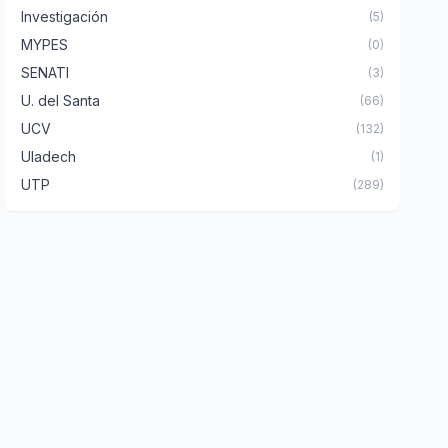
Investigación
(5)
MYPES
(0)
SENATI
(3)
U. del Santa
(66)
UCV
(132)
Uladech
(1)
UTP
(289)