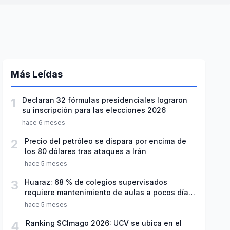
Más Leídas
1
Declaran 32 fórmulas presidenciales lograron
su inscripción para las elecciones 2026
hace 6 meses
2
Precio del petróleo se dispara por encima de
los 80 dólares tras ataques a Irán
hace 5 meses
3
Huaraz: 68 % de colegios supervisados
requiere mantenimiento de aulas a pocos días
de inicio del año escolar 2026
hace 5 meses
4
Ranking SCImago 2026: UCV se ubica en el