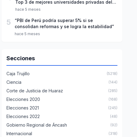
Top 3 de mejores universidades privadas del
Perú
hace 5 meses
5
“PBI de Perú podría superar 5% si se
consolidan reformas y se logra la estabilidad”
hace 5 meses
Secciones
Caja Trujillo
(5218)
Ciencia
(144)
Corte de Justicia de Huaraz
(285)
Elecciones 2020
(168)
Elecciones 2021
(245)
Elecciones 2022
(48)
Gobierno Regional de Áncash
(92)
Internacional
(318)