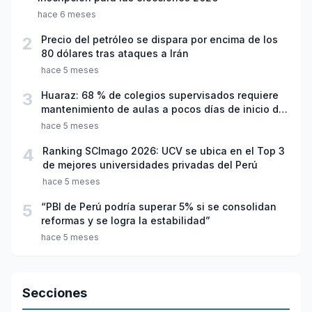
hace 6 meses
2
Precio del petróleo se dispara por encima de los
80 dólares tras ataques a Irán
hace 5 meses
3
Huaraz: 68 % de colegios supervisados requiere
mantenimiento de aulas a pocos días de inicio del
año escolar 2026
hace 5 meses
4
Ranking SCImago 2026: UCV se ubica en el Top 3
de mejores universidades privadas del Perú
hace 5 meses
5
“PBI de Perú podría superar 5% si se consolidan
reformas y se logra la estabilidad”
hace 5 meses
Secciones