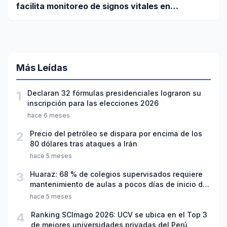
facilita monitoreo de signos vitales en
pacientes a distancia
Más Leídas
1
Declaran 32 fórmulas presidenciales lograron su
inscripción para las elecciones 2026
hace 6 meses
2
Precio del petróleo se dispara por encima de los
80 dólares tras ataques a Irán
hace 5 meses
3
Huaraz: 68 % de colegios supervisados requiere
mantenimiento de aulas a pocos días de inicio del
año escolar 2026
hace 5 meses
4
Ranking SCImago 2026: UCV se ubica en el Top 3
de mejores universidades privadas del Perú