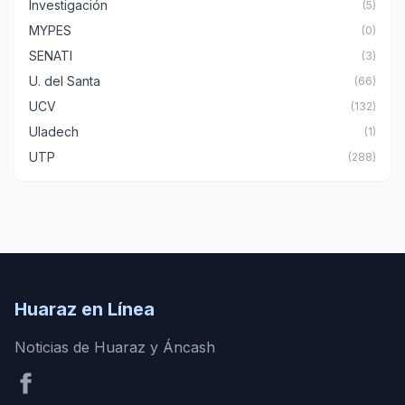
Investigación
(5)
MYPES
(0)
SENATI
(3)
U. del Santa
(66)
UCV
(132)
Uladech
(1)
UTP
(288)
Huaraz en Línea
Noticias de Huaraz y Áncash