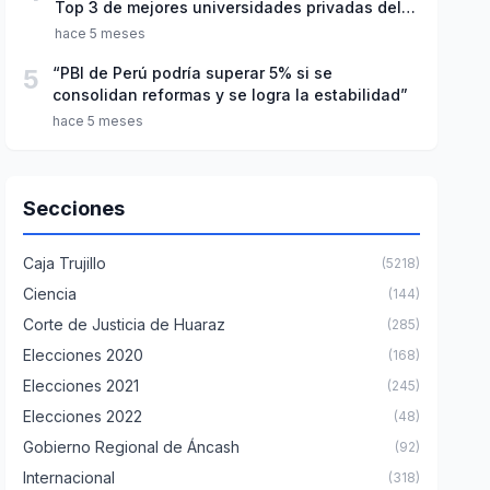
Top 3 de mejores universidades privadas del
Perú
hace 5 meses
5
“PBI de Perú podría superar 5% si se
consolidan reformas y se logra la estabilidad”
hace 5 meses
Secciones
Caja Trujillo
(5218)
Ciencia
(144)
Corte de Justicia de Huaraz
(285)
Elecciones 2020
(168)
Elecciones 2021
(245)
Elecciones 2022
(48)
Gobierno Regional de Áncash
(92)
Internacional
(318)