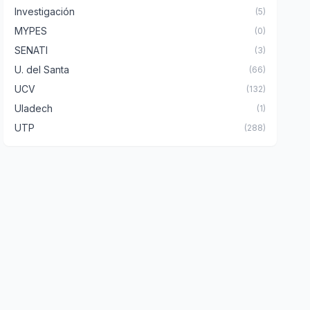
Investigación
(5)
MYPES
(0)
SENATI
(3)
U. del Santa
(66)
UCV
(132)
Uladech
(1)
UTP
(288)