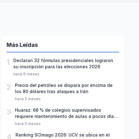
Más Leídas
1
Declaran 32 fórmulas presidenciales lograron
su inscripción para las elecciones 2026
hace 6 meses
2
Precio del petróleo se dispara por encima de
los 80 dólares tras ataques a Irán
hace 5 meses
3
Huaraz: 68 % de colegios supervisados
requiere mantenimiento de aulas a pocos días
de inicio del año escolar 2026
hace 5 meses
4
Ranking SCImago 2026: UCV se ubica en el