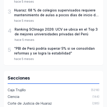
hace 5 meses
3
Huaraz: 68 % de colegios supervisados requiere
mantenimiento de aulas a pocos días de inicio del
año escolar 2026
hace 5 meses
4
Ranking SCImago 2026: UCV se ubica en el Top 3
de mejores universidades privadas del Perú
hace 5 meses
5
“PBI de Perú podría superar 5% si se consolidan
reformas y se logra la estabilidad”
hace 5 meses
Secciones
Caja Trujillo
(5218)
Ciencia
(144)
Corte de Justicia de Huaraz
(285)