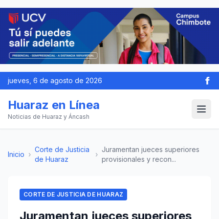
jueves, 6 de agosto de 2026
Huaraz en Línea
Noticias de Huaraz y Áncash
Corte de Justicia
Juramentan jueces superiores
Inicio
›
›
de Huaraz
provisionales y recon...
CORTE DE JUSTICIA DE HUARAZ
Juramentan jueces superiores