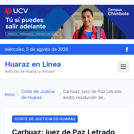
miércoles, 5 de agosto de 2026
Huaraz en Línea
Noticias de Huaraz y Áncash
Corte de Justicia
Carhuaz: juez de Paz Letrado
Inicio
›
›
de Huaraz
emitió resolución de...
CORTE DE JUSTICIA DE HUARAZ
Carhuaz: juez de Paz Letrado