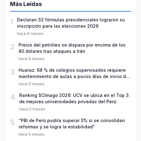
Más Leídas
1
Declaran 32 fórmulas presidenciales lograron su
inscripción para las elecciones 2026
hace 6 meses
2
Precio del petróleo se dispara por encima de los
80 dólares tras ataques a Irán
hace 5 meses
3
Huaraz: 68 % de colegios supervisados requiere
mantenimiento de aulas a pocos días de inicio del
año escolar 2026
hace 5 meses
4
Ranking SCImago 2026: UCV se ubica en el Top 3
de mejores universidades privadas del Perú
hace 5 meses
5
“PBI de Perú podría superar 5% si se consolidan
reformas y se logra la estabilidad”
hace 5 meses