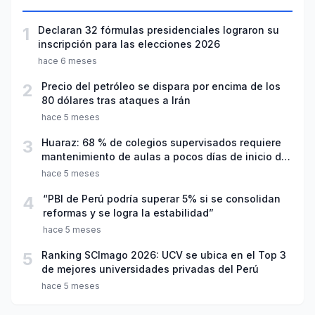
1
Declaran 32 fórmulas presidenciales lograron su
inscripción para las elecciones 2026
hace 6 meses
2
Precio del petróleo se dispara por encima de los
80 dólares tras ataques a Irán
hace 5 meses
3
Huaraz: 68 % de colegios supervisados requiere
mantenimiento de aulas a pocos días de inicio del
año escolar 2026
hace 5 meses
4
“PBI de Perú podría superar 5% si se consolidan
reformas y se logra la estabilidad”
hace 5 meses
5
Ranking SCImago 2026: UCV se ubica en el Top 3
de mejores universidades privadas del Perú
hace 5 meses