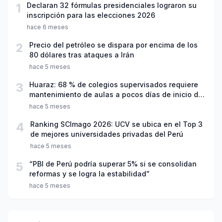
1
Declaran 32 fórmulas presidenciales lograron su
inscripción para las elecciones 2026
hace 6 meses
2
Precio del petróleo se dispara por encima de los
80 dólares tras ataques a Irán
hace 5 meses
3
Huaraz: 68 % de colegios supervisados requiere
mantenimiento de aulas a pocos días de inicio del
año escolar 2026
hace 5 meses
4
Ranking SCImago 2026: UCV se ubica en el Top 3
de mejores universidades privadas del Perú
hace 5 meses
5
“PBI de Perú podría superar 5% si se consolidan
reformas y se logra la estabilidad”
hace 5 meses